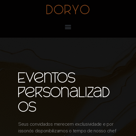
Eventos
personalizad
os
Seus convidados merecem exclusividade e por
isso
nós disponibilizamos o tempo de nosso chef